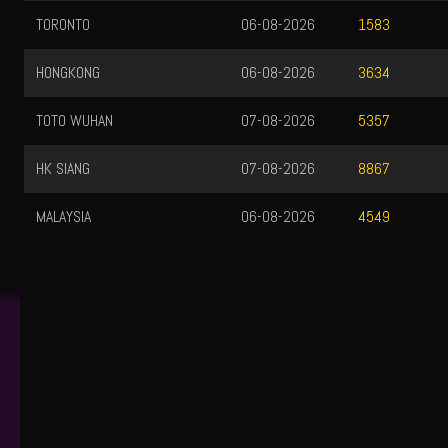
TORONTO
06-08-2026
1583
HONGKONG
06-08-2026
3634
TOTO WUHAN
07-08-2026
5357
HK SIANG
07-08-2026
8867
MALAYSIA
06-08-2026
4549