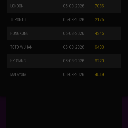
LONDON
06-08-2026
7056
TORONTO
05-08-2026
2175
HONGKONG
05-08-2026
4245
TOTO WUHAN
06-08-2026
6403
HK SIANG
06-08-2026
9220
MALAYSIA
06-08-2026
4549