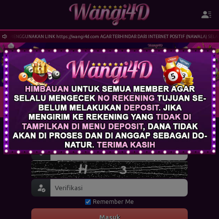
ENGGUNAKAN LINK https://wangi4d.com AGAR TERHINDAR DARI INTERNET POSITIF (NAWALA) SELAMAT D
TOGEL
SLOT
LIVE CASINO
SPORT
ARCADE
SABU
Remember Me
Masuk