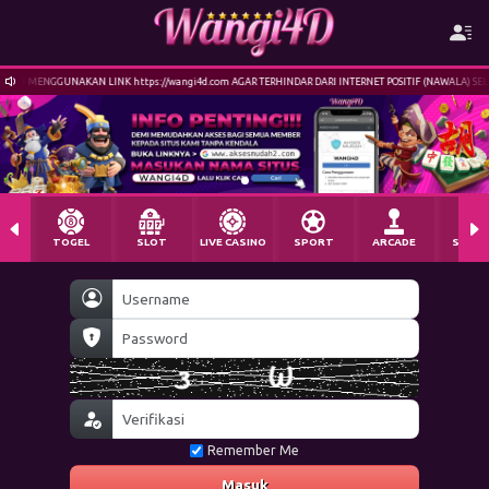
 MENGGUNAKAN LINK https://wangi4d.com AGAR TERHINDAR DARI INTERNET POSITIF (NAWALA) SELAMAT 
TOGEL
SLOT
LIVE CASINO
SPORT
ARCADE
SABU
Remember Me
Masuk