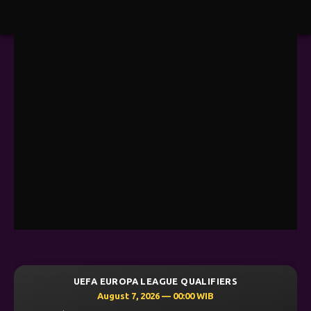
UEFA EUROPA LEAGUE QUALIFIERS
August 7, 2026 — 00:00 WIB